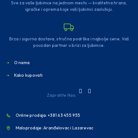
Sve za vaše ljubimce na jednom mestu — kvalitetna hrana,
igračke i oprema koje vaši ljubimci zaslužuju.
Brza i sigurna dostava, stručna podrška i najbolje cene. Vaš
pouzdan partner u brizi za ljubimce.
O nama
Kako kupovati
Zapratite Nas:
Online prodaja: +381 63 455 955
Maloprodaje: Aranđelovac i Lazarevac