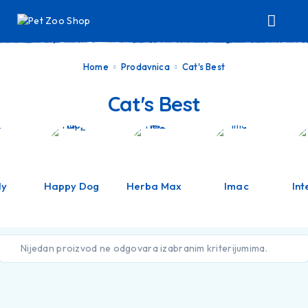
Home
Prodavnica
Cat's Best
Cat's Best
ly
Happy Dog
Herba Max
Imac
In
Nijedan proizvod ne odgovara izabranim kriterijumima.