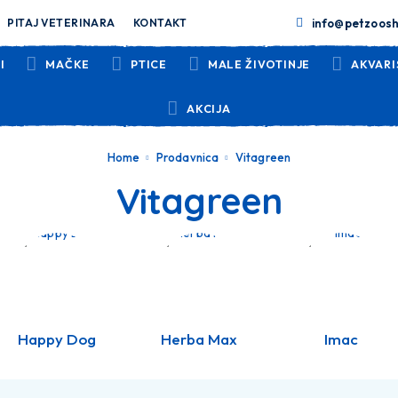
info@petzoosh
PITAJ VETERINARA
KONTAKT
I
MAČKE
PTICE
MALE ŽIVOTINJE
AKVARI
AKCIJA
Home
Prodavnica
Vitagreen
Vitagreen
Happy Dog
Herba Max
Imac