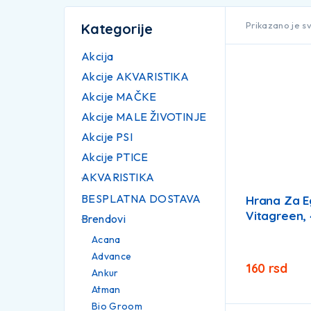
Prikazano je sv
Kategorije
Akcija
Akcije AKVARISTIKA
Akcije MAČKE
Akcije MALE ŽIVOTINJE
Akcije PSI
Akcije PTICE
AKVARISTIKA
BESPLATNA DOSTAVA
Hrana Za E
Vitagreen,
Brendovi
Acana
Advance
160
rsd
Ankur
Atman
Bio Groom