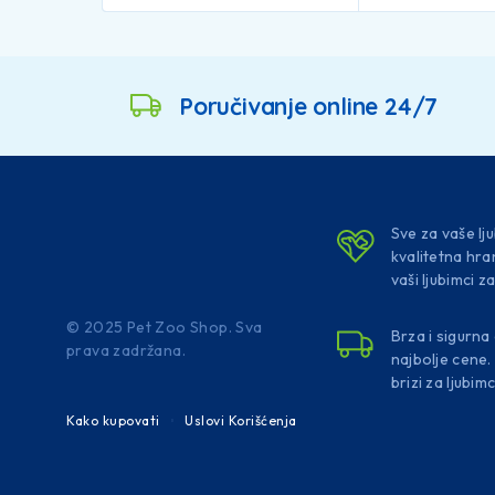
Poručivanje online 24/7
Sve za vaše l
kvalitetna hra
vaši ljubimci za
© 2025 Pet Zoo Shop. Sva
Brza i sigurna
prava zadržana.
najbolje cene
brizi za ljubim
Kako kupovati
Uslovi Korišćenja