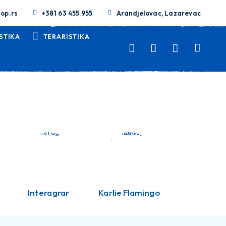
op.rs
+381 63 455 955
Arandjelovac, Lazarevac
STIKA
TERARISTIKA
Interagrar
Karlie Flamingo
Kozmo