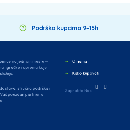
Podrška kupcima 9–15h
jubimce na jednom mestu —
O nama
na, igračke i oprema koje
Kako kupovati
služuju.
 dostava, stručna podrška i
Zapratite Nas:
. Vaš pouzdan partner u
ce.