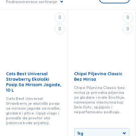
Podrazumevano sortiranje
Cats Best Universal
Chipsi Piljevina Classic
Strawberry Ekološki
Bez Mirisa
Posip Sa Mirisom Jagode,
Chipsi Piljevina Classic bez
10 L
mirisa je prirodna piljevina
za glodare i male životinje,
Cats Best Universal
namenjena vlasnicima koji
Strawberry je ekološki posip
žele čistu, upijajuću i
sa mirisom jagode za mačke,
neparfemisanu podlogu.
glodare i ptice. Upija vlagu i
pomaže da prostor oko
ljubimca bude prijatniji.