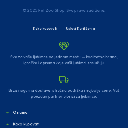
© 2025 Pet Zoo Shop. Sva prava zadržana.
Kako kupovati
Uslovi Korišćenja
Sve za vaše ljubimce na jednom mestu — kvalitetna hrana,
igračke i oprema koje vaši ljubimci zaslužuju.
Brza i sigurna dostava, stručna podrška i najbolje cene. Vaš
pouzdan partner u brizi za ljubimce.
O nama
Kako kupovati