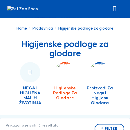
Home
Prodavnica
Higijenske podloge za glodare
Higijenske podloge za
glodare
NEGA I
Higijenske
Proizvodi Za
HIGIJENA
Podloge Za
Negu I
MALIH
Glodare
Higijenu
ŽIVOTINJA
Glodara
Prikazano je svih 13 rezultata
FILTER