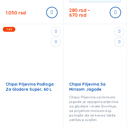
280
rsd
–
1.050
rsd
670
rsd
-16%
Chipsi Piljevina Podloga
Chipsi Piljevina Sa
Za Glodare Super, 60 L
Mirisom Jagode
Chipsi Piljevina sa mirisom
jagode je upijajuća piljevina
za glodare i male životinje,
sa prijatnim mirisom koji
pomaže da se kavez lakše
održava svežim.