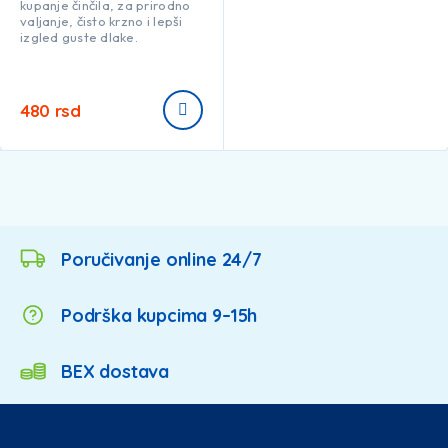
kupanje činčila, za prirodno
valjanje, čisto krzno i lepši
izgled guste dlake.
480
rsd
Poručivanje online 24/7
Podrška kupcima 9–15h
BEX dostava