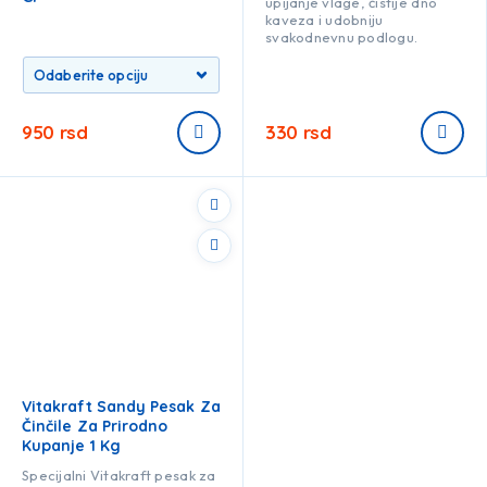
upijanje vlage, čistije dno
kaveza i udobniju
svakodnevnu podlogu.
950
rsd
330
rsd
Vitakraft Sandy Pesak Za
Činčile Za Prirodno
Kupanje 1 Kg
Specijalni Vitakraft pesak za