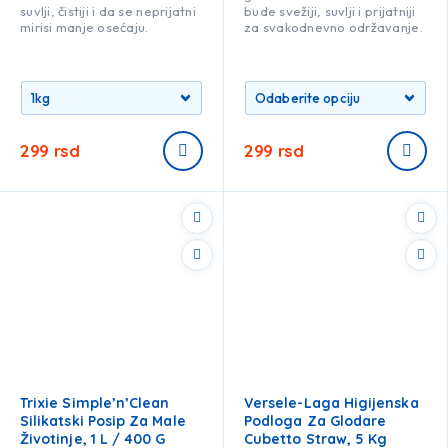
suvlji, čistiji i da se neprijatni
bude svežiji, suvlji i prijatniji
mirisi manje osećaju.
za svakodnevno održavanje.
299
rsd
299
rsd
Trixie Simple’n’Clean
Versele-Laga Higijenska
Silikatski Posip Za Male
Podloga Za Glodare
Životinje, 1 L / 400 G
Cubetto Straw, 5 Kg