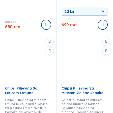
810
rsd
699
rsd
680
rsd
Chipsi Piljevina Sa
Chipsi Piljevina Sa
Mirisom Limuna
Mirisom Zelene Jabuke
Chipsi Piljevina sa mirisom
Chipsi Piljevina sa mirisom
limuna je upijajuća piljevina
zelene jabuke je mirisna i
za glodare i male životinje.
upijajuća piljevina za
Pomaže da kavez bude
glodare. Pomaže da kavez