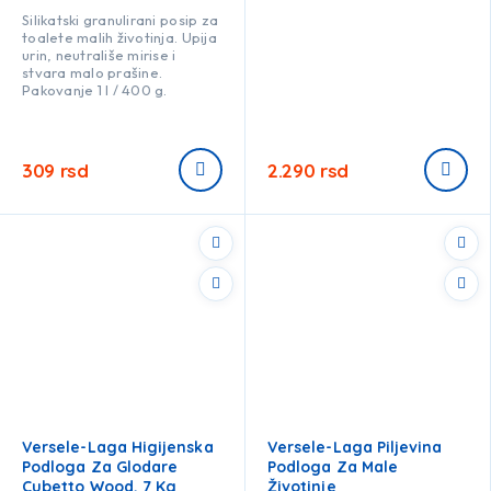
Silikatski granulirani posip za
toalete malih životinja. Upija
urin, neutrališe mirise i
stvara malo prašine.
Pakovanje 1 l / 400 g.
309
rsd
2.290
rsd
Versele-Laga Higijenska
Versele-Laga Piljevina
Podloga Za Glodare
Podloga Za Male
Cubetto Wood, 7 Kg
Životinje