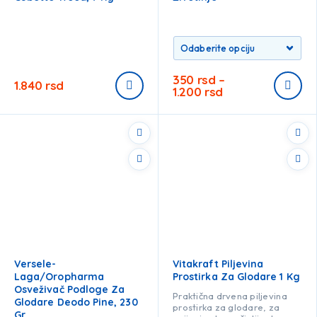
350
rsd
–
1.840
rsd
1.200
rsd
Versele-
Vitakraft Piljevina
Laga/Oropharma
Prostirka Za Glodare 1 Kg
Osveživač Podloge Za
Praktična drvena piljevina
Glodare Deodo Pine, 230
prostirka za glodare, za
Gr