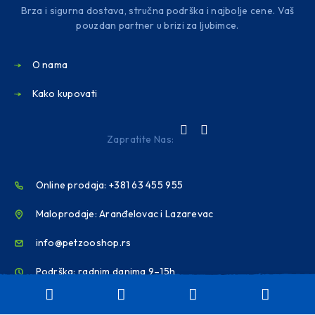
Brza i sigurna dostava, stručna podrška i najbolje cene. Vaš
pouzdan partner u brizi za ljubimce.
O nama
Kako kupovati
Zapratite Nas:
Online prodaja: +381 63 455 955
Maloprodaje: Aranđelovac i Lazarevac
info@petzooshop.rs
Podrška: radnim danima 9–15h