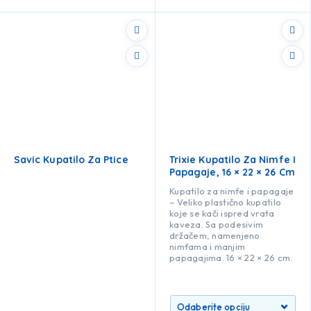
Savic Kupatilo Za Ptice
Trixie Kupatilo Za Nimfe I
Papagaje, 16 × 22 × 26 Cm
Kupatilo za nimfe i papagaje
– Veliko plastično kupatilo
koje se kači ispred vrata
kaveza. Sa podesivim
držačem, namenjeno
nimfama i manjim
papagajima. 16 × 22 × 26 cm.