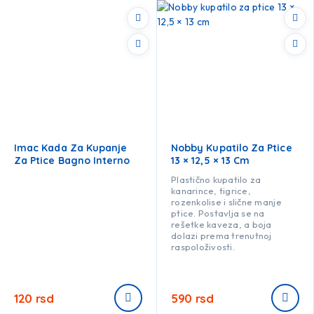
Imac Kada Za Kupanje
Nobby Kupatilo Za Ptice
Za Ptice Bagno Interno
13 × 12,5 × 13 Cm
Plastično kupatilo za
kanarince, tigrice,
rozenkolise i slične manje
ptice. Postavlja se na
rešetke kaveza, a boja
dolazi prema trenutnoj
raspoloživosti.
120
rsd
590
rsd