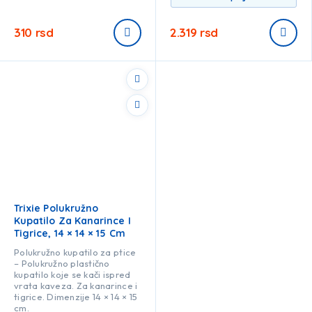
310
rsd
2.319
rsd
Trixie Polukružno
Kupatilo Za Kanarince I
Tigrice, 14 × 14 × 15 Cm
Polukružno kupatilo za ptice
– Polukružno plastično
kupatilo koje se kači ispred
vrata kaveza. Za kanarince i
tigrice. Dimenzije 14 × 14 × 15
cm.