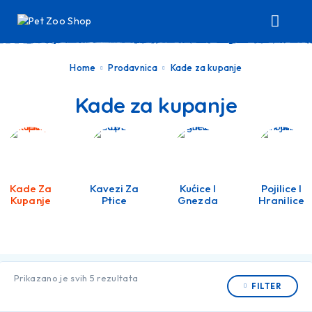
Home
Prodavnica
Kade za kupanje
Kade za kupanje
Kade Za
Kavezi Za
Kućice I
Pojilice I
Kupanje
Ptice
Gnezda
Hranilice
Prikazano je svih 5 rezultata
FILTER