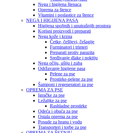
Nega i higijena štenaca
Oprema za štence
Vitamini i poslastice za štence
NEGA I HIGIJENA PASA
Higijena spoljnih i unutrašnjih prostora
Korisni proizvodi i preparati
Nega kože i krzna
Četke, češljevi, češagije
Furminatori i trimeri
Preparati protiv parazita
Sređivanje dlake i noktiju
Nega očiju, ušiju i zuba
Održavanje higijene pasa
Pelene za pse
Prostirke-pelene za pse
Šamponi i regeneratori za pse
OPREMA ZA PSE
Igračke za pse
Ležaljke za pse
Rashladne prostirke
Odeća i obuća za pse
Ostala oprema za pse
Posude za hranu i vodu
Transporteri i torbe za pse
OPREMA ZA ŠETNJU