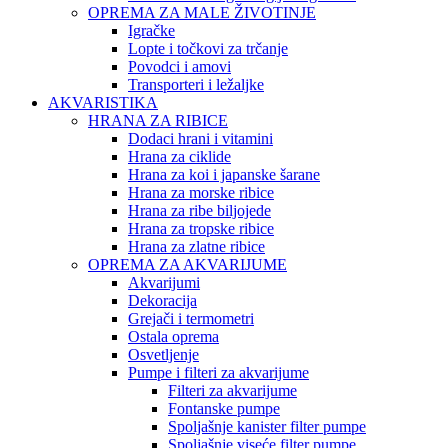
OPREMA ZA MALE ŽIVOTINJE
Igračke
Lopte i točkovi za trčanje
Povodci i amovi
Transporteri i ležaljke
AKVARISTIKA
HRANA ZA RIBICE
Dodaci hrani i vitamini
Hrana za ciklide
Hrana za koi i japanske šarane
Hrana za morske ribice
Hrana za ribe biljojede
Hrana za tropske ribice
Hrana za zlatne ribice
OPREMA ZA AKVARIJUME
Akvarijumi
Dekoracija
Grejači i termometri
Ostala oprema
Osvetljenje
Pumpe i filteri za akvarijume
Filteri za akvarijume
Fontanske pumpe
Spoljašnje kanister filter pumpe
Spoljašnje viseće filter pumpe