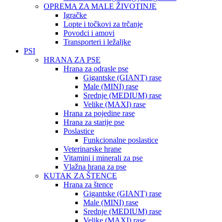
OPREMA ZA MALE ŽIVOTINJE
Igračke
Lopte i točkovi za trčanje
Povodci i amovi
Transporteri i ležaljke
PSI
HRANA ZA PSE
Hrana za odrasle pse
Gigantske (GIANT) rase
Male (MINI) rase
Srednje (MEDIUM) rase
Velike (MAXI) rase
Hrana za pojedine rase
Hrana za starije pse
Poslastice
Funkcionalne poslastice
Veterinarske hrane
Vitamini i minerali za pse
Vlažna hrana za pse
KUTAK ZA ŠTENCE
Hrana za štence
Gigantske (GIANT) rase
Male (MINI) rase
Srednje (MEDIUM) rase
Velike (MAXI) rase