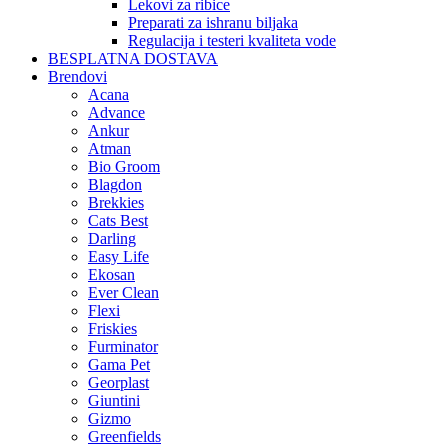
Lekovi za ribice
Preparati za ishranu biljaka
Regulacija i testeri kvaliteta vode
BESPLATNA DOSTAVA
Brendovi
Acana
Advance
Ankur
Atman
Bio Groom
Blagdon
Brekkies
Cats Best
Darling
Easy Life
Ekosan
Ever Clean
Flexi
Friskies
Furminator
Gama Pet
Georplast
Giuntini
Gizmo
Greenfields