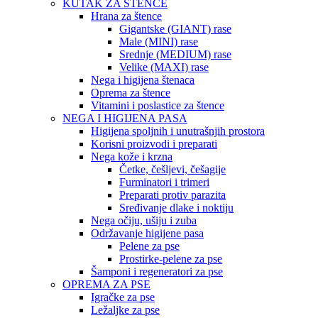
KUTAK ZA ŠTENCE
Hrana za štence
Gigantske (GIANT) rase
Male (MINI) rase
Srednje (MEDIUM) rase
Velike (MAXI) rase
Nega i higijena štenaca
Oprema za štence
Vitamini i poslastice za štence
NEGA I HIGIJENA PASA
Higijena spoljnih i unutrašnjih prostora
Korisni proizvodi i preparati
Nega kože i krzna
Četke, češljevi, češagije
Furminatori i trimeri
Preparati protiv parazita
Sređivanje dlake i noktiju
Nega očiju, ušiju i zuba
Održavanje higijene pasa
Pelene za pse
Prostirke-pelene za pse
Šamponi i regeneratori za pse
OPREMA ZA PSE
Igračke za pse
Ležaljke za pse