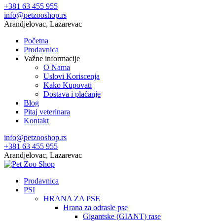
+381 63 455 955
info@petzooshop.rs
Arandjelovac, Lazarevac
Početna
Prodavnica
Važne informacije
O Nama
Uslovi Koriscenja
Kako Kupovati
Dostava i plaćanje
Blog
Pitaj veterinara
Kontakt
info@petzooshop.rs
+381 63 455 955
Arandjelovac, Lazarevac
Prodavnica
PSI
HRANA ZA PSE
Hrana za odrasle pse
Gigantske (GIANT) rase