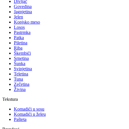
Divljač
Govedina
Jagnjetina
Jelen
Konjsko meso
Losos
Pastrmka
Patka
Piletina
Riba
Škembići
Srnetina
Šunka
Svinjetina
Teletina
Tuna
Zečetina
Živina
Tekstura
Komadići u sosu
Komadići u želeu
Pašteta