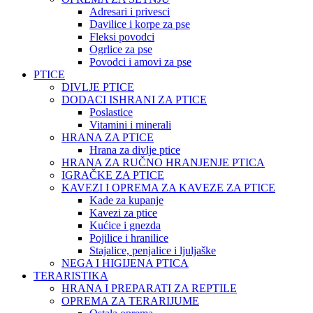
Adresari i privesci
Davilice i korpe za pse
Fleksi povodci
Ogrlice za pse
Povodci i amovi za pse
PTICE
DIVLJE PTICE
DODACI ISHRANI ZA PTICE
Poslastice
Vitamini i minerali
HRANA ZA PTICE
Hrana za divlje ptice
HRANA ZA RUČNO HRANJENJE PTICA
IGRAČKE ZA PTICE
KAVEZI I OPREMA ZA KAVEZE ZA PTICE
Kade za kupanje
Kavezi za ptice
Kućice i gnezda
Pojilice i hranilice
Stajalice, penjalice i ljuljaške
NEGA I HIGIJENA PTICA
TERARISTIKA
HRANA I PREPARATI ZA REPTILE
OPREMA ZA TERARIJUME