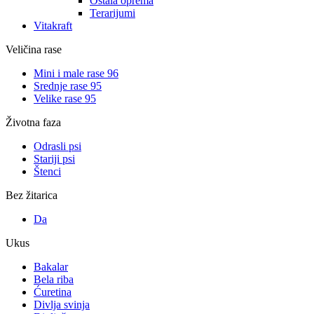
Ostala oprema
Terarijumi
Vitakraft
Veličina rase
Mini i male rase
96
Srednje rase
95
Velike rase
95
Životna faza
Odrasli psi
Stariji psi
Štenci
Bez žitarica
Da
Ukus
Bakalar
Bela riba
Ćuretina
Divlja svinja