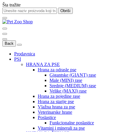
Šta tražite
Obriši
Back
Prodavnica
PSI
HRANA ZA PSE
Hrana za odrasle pse
Gigantske (GIANT) rase
Male (MINI) rase
Srednje (MEDIUM) rase
Velike (MAXI) rase
Hrana za pojedine rase
Hrana za starije pse
Vlažna hrana za pse
Veterinarske hrane
Poslastice
Funkcionalne poslastice
Vitamini i minerali za pse