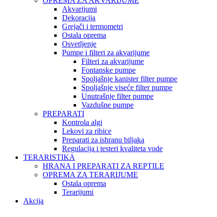
OPREMA ZA AKVARIJUME
Akvarijumi
Dekoracija
Grejači i termometri
Ostala oprema
Osvetljenje
Pumpe i filteri za akvarijume
Filteri za akvarijume
Fontanske pumpe
Spoljašnje kanister filter pumpe
Spoljašnje viseće filter pumpe
Unutrašnje filter pumpe
Vazdušne pumpe
PREPARATI
Kontrola algi
Lekovi za ribice
Preparati za ishranu biljaka
Regulacija i testeri kvaliteta vode
TERARISTIKA
HRANA I PREPARATI ZA REPTILE
OPREMA ZA TERARIJUME
Ostala oprema
Terarijumi
Akcija