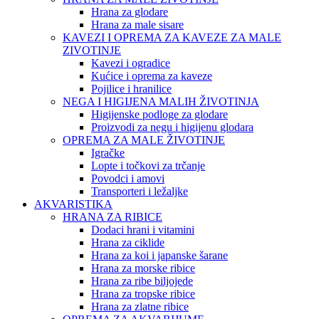
Hrana za glodare
Hrana za male sisare
KAVEZI I OPREMA ZA KAVEZE ZA MALE
ZIVOTINJE
Kavezi i ogradice
Kućice i oprema za kaveze
Pojilice i hranilice
NEGA I HIGIJENA MALIH ŽIVOTINJA
Higijenske podloge za glodare
Proizvodi za negu i higijenu glodara
OPREMA ZA MALE ŽIVOTINJE
Igračke
Lopte i točkovi za trčanje
Povodci i amovi
Transporteri i ležaljke
AKVARISTIKA
HRANA ZA RIBICE
Dodaci hrani i vitamini
Hrana za ciklide
Hrana za koi i japanske šarane
Hrana za morske ribice
Hrana za ribe biljojede
Hrana za tropske ribice
Hrana za zlatne ribice