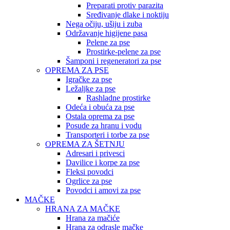
Preparati protiv parazita
Sređivanje dlake i noktiju
Nega očiju, ušiju i zuba
Održavanje higijene pasa
Pelene za pse
Prostirke-pelene za pse
Šamponi i regeneratori za pse
OPREMA ZA PSE
Igračke za pse
Ležaljke za pse
Rashladne prostirke
Odeća i obuća za pse
Ostala oprema za pse
Posude za hranu i vodu
Transporteri i torbe za pse
OPREMA ZA ŠETNJU
Adresari i privesci
Davilice i korpe za pse
Fleksi povodci
Ogrlice za pse
Povodci i amovi za pse
MAČKE
HRANA ZA MAČKE
Hrana za mačiće
Hrana za odrasle mačke