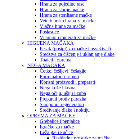
Hrana za pojedine rase
Hrana za starije mačke
Hrana za sterilisane mačke
Veterinarska hrana za mačke
Vlažna hrana za mačke
Poslastice
Vitamini i minerali za mačke
HIGIJENA MAČAKA
Pesak (posipi) za mačke i osveživači
Sredstva za čišćenje i uklanjanje dlake
Toaleti i oprema
NEGA MAČAKA
Četke, češljevi, češagije
Furminatori i trimeri
Korisni proizvodi i preparati
Nega kože i krzna
Nega očiju, ušiju i zuba
Preparati protiv parazita
Šamponi i regeneratori
Sređivanje dlake i noktiju
OPREMA ZA MAČKE
Grebalice i penjalice
Igračke za mačke
Ležaljke i kućice
Rashladne prostirke za mačke