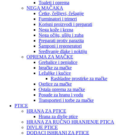
Toaleti i oprema
NEGA MAČAKA
Četke, češljevi, češagije
Furminatori i trimeri
Korisni proizvodi i preparati
Nega kože i krzna
Nega očiju, ušiju i zuba
Preparati protiv parazita
Šamponi i regeneratori
Sređivanje dlake i noktiju
OPREMA ZA MAČKE
Grebalice i penjalice
Igračke za mačke
Ležaljke i kućice
Rashladne prostirke za mačke
Ogrlice za mačke
Ostala oprema za mačke
Posude za hranu i vodu
Transporteri i torbe za mačke
PTICE
HRANA ZA PTICE
Hrana za divlje ptice
HRANA ZA RUČNO HRANJENJE PTICA
DIVLJE PTICE
DODACI ISHRANI ZA PTICE