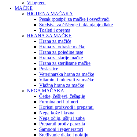
Vitagreen
MAČKE
HIGIJENA MAČAKA
Pesak (posipi) za mačke i osveživači
Sredstva za čišćenje i uklanjanje dlake
Toaleti i oprema
HRANA ZA MAČKE
Hrana za mačiće
Hrana za odrasle mačke
Hrana za pojedine rase
Hrana za starije mačke
Hrana za sterilisane mačke
Poslastice
Veterinarska hrana za mačke
Vitamini i minerali za mačke
Vlažna hrana za mačke
NEGA MAČAKA
Četke, češljevi, češagije
Furminatori i trimeri
Korisni proizvodi i preparati
Nega kože i krzna
Nega očiju, ušiju i zuba
Preparati protiv parazita
Šamponi i regeneratori
Sređivanje dlake i noktiju