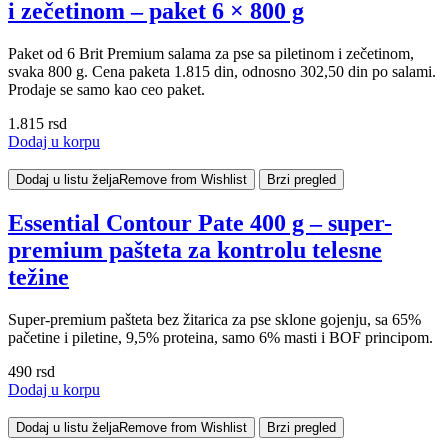
i zečetinom – paket 6 × 800 g
Paket od 6 Brit Premium salama za pse sa piletinom i zečetinom,
svaka 800 g. Cena paketa 1.815 din, odnosno 302,50 din po salami.
Prodaje se samo kao ceo paket.
1.815
rsd
Dodaj u korpu
Dodaj u listu želja
Remove from Wishlist
Brzi pregled
Essential Contour Pate 400 g – super-
premium pašteta za kontrolu telesne
težine
Super-premium pašteta bez žitarica za pse sklone gojenju, sa 65%
pačetine i piletine, 9,5% proteina, samo 6% masti i BOF principom.
490
rsd
Dodaj u korpu
Dodaj u listu želja
Remove from Wishlist
Brzi pregled