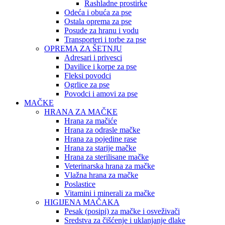
Rashladne prostirke
Odeća i obuća za pse
Ostala oprema za pse
Posude za hranu i vodu
Transporteri i torbe za pse
OPREMA ZA ŠETNJU
Adresari i privesci
Davilice i korpe za pse
Fleksi povodci
Ogrlice za pse
Povodci i amovi za pse
MAČKE
HRANA ZA MAČKE
Hrana za mačiće
Hrana za odrasle mačke
Hrana za pojedine rase
Hrana za starije mačke
Hrana za sterilisane mačke
Veterinarska hrana za mačke
Vlažna hrana za mačke
Poslastice
Vitamini i minerali za mačke
HIGIJENA MAČAKA
Pesak (posipi) za mačke i osveživači
Sredstva za čišćenje i uklanjanje dlake