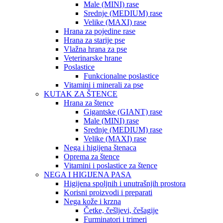
Male (MINI) rase
Srednje (MEDIUM) rase
Velike (MAXI) rase
Hrana za pojedine rase
Hrana za starije pse
Vlažna hrana za pse
Veterinarske hrane
Poslastice
Funkcionalne poslastice
Vitamini i minerali za pse
KUTAK ZA ŠTENCE
Hrana za štence
Gigantske (GIANT) rase
Male (MINI) rase
Srednje (MEDIUM) rase
Velike (MAXI) rase
Nega i higijena štenaca
Oprema za štence
Vitamini i poslastice za štence
NEGA I HIGIJENA PASA
Higijena spoljnih i unutrašnjih prostora
Korisni proizvodi i preparati
Nega kože i krzna
Četke, češljevi, češagije
Furminatori i trimeri