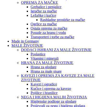
OPREMA ZA MAČKE
Grebalice i penjalice
Igračke za mačke
Ležaljke i kućice
Rashladne prostirke za mačke
Ogrlice za mačke
Ostala oprema za mačke
Posude za hranu i vodu
Transporteri i torbe za mačke
Made in Germany
MALE ŽIVOTINJE
DODACI ISHRANI ZA MALE ŽIVOTINJE
Poslastice
Vitamini i minerali
HRANA ZA MALE ŽIVOTINJE
Hrana za glodare
Hrana za male sisare
KAVEZI I OPREMA ZA KAVEZE ZA MALE
ZIVOTINJE
Kavezi i ogradice
Kućice i oprema za kaveze
Pojilice i hranilice
NEGA I HIGIJENA MALIH ŽIVOTINJA
Higijenske podloge za glodare
Proizvodi za negu i higijenu glodara