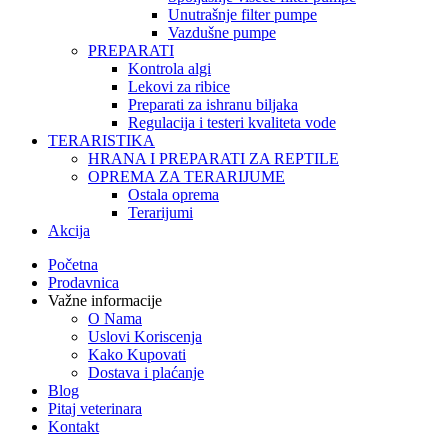
Unutrašnje filter pumpe
Vazdušne pumpe
PREPARATI
Kontrola algi
Lekovi za ribice
Preparati za ishranu biljaka
Regulacija i testeri kvaliteta vode
TERARISTIKA
HRANA I PREPARATI ZA REPTILE
OPREMA ZA TERARIJUME
Ostala oprema
Terarijumi
Akcija
Početna
Prodavnica
Važne informacije
O Nama
Uslovi Koriscenja
Kako Kupovati
Dostava i plaćanje
Blog
Pitaj veterinara
Kontakt