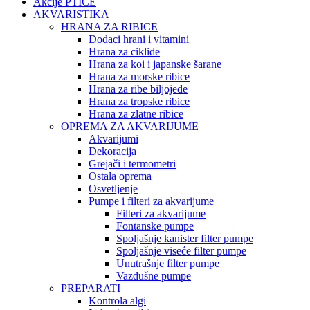
Akcije PTICE
AKVARISTIKA
HRANA ZA RIBICE
Dodaci hrani i vitamini
Hrana za ciklide
Hrana za koi i japanske šarane
Hrana za morske ribice
Hrana za ribe biljojede
Hrana za tropske ribice
Hrana za zlatne ribice
OPREMA ZA AKVARIJUME
Akvarijumi
Dekoracija
Grejači i termometri
Ostala oprema
Osvetljenje
Pumpe i filteri za akvarijume
Filteri za akvarijume
Fontanske pumpe
Spoljašnje kanister filter pumpe
Spoljašnje viseće filter pumpe
Unutrašnje filter pumpe
Vazdušne pumpe
PREPARATI
Kontrola algi