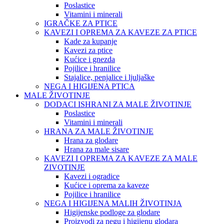
Poslastice
Vitamini i minerali
IGRAČKE ZA PTICE
KAVEZI I OPREMA ZA KAVEZE ZA PTICE
Kade za kupanje
Kavezi za ptice
Kućice i gnezda
Pojilice i hranilice
Stajalice, penjalice i ljuljaške
NEGA I HIGIJENA PTICA
MALE ŽIVOTINJE
DODACI ISHRANI ZA MALE ŽIVOTINJE
Poslastice
Vitamini i minerali
HRANA ZA MALE ŽIVOTINJE
Hrana za glodare
Hrana za male sisare
KAVEZI I OPREMA ZA KAVEZE ZA MALE
ZIVOTINJE
Kavezi i ogradice
Kućice i oprema za kaveze
Pojilice i hranilice
NEGA I HIGIJENA MALIH ŽIVOTINJA
Higijenske podloge za glodare
Proizvodi za negu i higijenu glodara