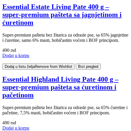
Essential Estate Living Pate 400 g –
super-premium pašteta sa jagnjetinom i
ćuretinom
Super-premium pašteta bez žitarica za odrasle pse, sa 65% jagnjetine
i ćuretine, samo 6% masti, bobičastim voćem i BOF principom.
490
rsd
Dodaj u korpu
Dodaj u listu želja
Remove from Wishlist
Brzi pregled
Essential Highland Living Pate 400 g –
super-premium pašteta sa ćuretinom i
pačetinom
Super-premium pašteta bez žitarica za odrasle pse, sa 65% ćuretine i
pačetine, 7,5% masti, bobičastim voćem i BOF principom.
490
rsd
Dodaj u korpu