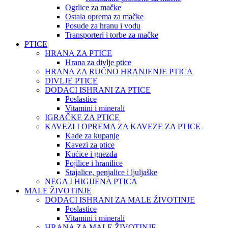
Ogrlice za mačke
Ostala oprema za mačke
Posude za hranu i vodu
Transporteri i torbe za mačke
PTICE
HRANA ZA PTICE
Hrana za divlje ptice
HRANA ZA RUČNO HRANJENJE PTICA
DIVLJE PTICE
DODACI ISHRANI ZA PTICE
Poslastice
Vitamini i minerali
IGRAČKE ZA PTICE
KAVEZI I OPREMA ZA KAVEZE ZA PTICE
Kade za kupanje
Kavezi za ptice
Kućice i gnezda
Pojilice i hranilice
Stajalice, penjalice i ljuljaške
NEGA I HIGIJENA PTICA
MALE ŽIVOTINJE
DODACI ISHRANI ZA MALE ŽIVOTINJE
Poslastice
Vitamini i minerali
HRANA ZA MALE ŽIVOTINJE