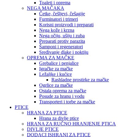
Toaleti i oprema
NEGA MAČAKA
Četke, češljevi, češagije
Furminatori i trimeri
Korisni proizvodi i preparati
Nega kože i krzna
Nega očiju, ušiju i zuba
Preparati protiv parazita
Šamponi i regeneratori
Sređivanje dlake i noktiju
OPREMA ZA MAČKE
Grebalice i penjalice
Igračke za mačke
Ležaljke i kućice
Rashladne prostirke za mačke
Ogrlice za mačke
Ostala oprema za mačke
Posude za hranu i vodu
Transporteri i torbe za mačke
PTICE
HRANA ZA PTICE
Hrana za divlje ptice
HRANA ZA RUČNO HRANJENJE PTICA
DIVLJE PTICE
DODACI ISHRANI ZA PTICE