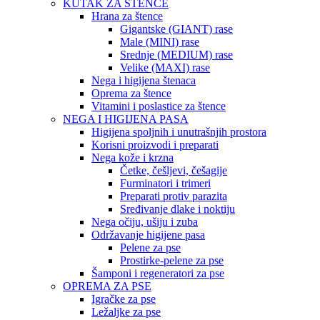
KUTAK ZA ŠTENCE
Hrana za štence
Gigantske (GIANT) rase
Male (MINI) rase
Srednje (MEDIUM) rase
Velike (MAXI) rase
Nega i higijena štenaca
Oprema za štence
Vitamini i poslastice za štence
NEGA I HIGIJENA PASA
Higijena spoljnih i unutrašnjih prostora
Korisni proizvodi i preparati
Nega kože i krzna
Četke, češljevi, češagije
Furminatori i trimeri
Preparati protiv parazita
Sređivanje dlake i noktiju
Nega očiju, ušiju i zuba
Održavanje higijene pasa
Pelene za pse
Prostirke-pelene za pse
Šamponi i regeneratori za pse
OPREMA ZA PSE
Igračke za pse
Ležaljke za pse