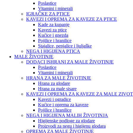
Poslastice
Vitamini i minerali
IGRAČKE ZA PTICE
KAVEZI I OPREMA ZA KAVEZE ZA PTICE
Kade za kupanje
Kavezi za ptice
Kućice i gnezda
Pojilice i hranilice
Stajalice, penjalice i ljuljaške
NEGA I HIGIJENA PTICA
MALE ŽIVOTINJE
DODACI ISHRANI ZA MALE ŽIVOTINJE
Poslastice
Vitamini i minerali
HRANA ZA MALE ŽIVOTINJE
Hrana za glodare
Hrana za male sisare
KAVEZI I OPREMA ZA KAVEZE ZA MALE ZIVOT
Kavezi i ogradice
Kućice i oprema za kaveze
Pojilice i hranilice
NEGA I HIGIJENA MALIH ŽIVOTINJA
Higijenske podloge za glodare
Proizvodi za negu i higijenu glodara
OPREMA ZA MALE ŽIVOTINJE