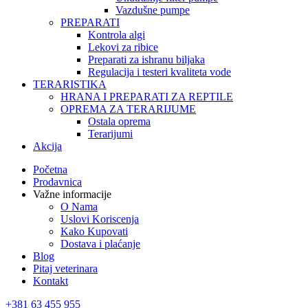
Vazdušne pumpe
PREPARATI
Kontrola algi
Lekovi za ribice
Preparati za ishranu biljaka
Regulacija i testeri kvaliteta vode
TERARISTIKA
HRANA I PREPARATI ZA REPTILE
OPREMA ZA TERARIJUME
Ostala oprema
Terarijumi
Akcija
Početna
Prodavnica
Važne informacije
O Nama
Uslovi Koriscenja
Kako Kupovati
Dostava i plaćanje
Blog
Pitaj veterinara
Kontakt
+381 63 455 955