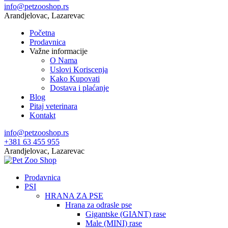
info@petzooshop.rs
Arandjelovac, Lazarevac
Početna
Prodavnica
Važne informacije
O Nama
Uslovi Koriscenja
Kako Kupovati
Dostava i plaćanje
Blog
Pitaj veterinara
Kontakt
info@petzooshop.rs
+381 63 455 955
Arandjelovac, Lazarevac
Prodavnica
PSI
HRANA ZA PSE
Hrana za odrasle pse
Gigantske (GIANT) rase
Male (MINI) rase