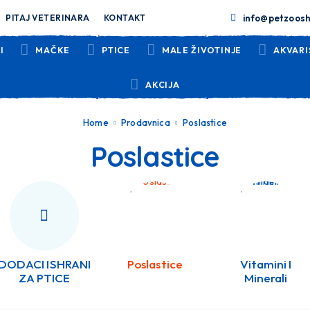
info@petzoosh
PITAJ VETERINARA
KONTAKT
I
MAČKE
PTICE
MALE ŽIVOTINJE
AKVARI
AKCIJA
Home
Prodavnica
Poslastice
Poslastice
DODACI ISHRANI
Poslastice
Vitamini I
ZA PTICE
Minerali