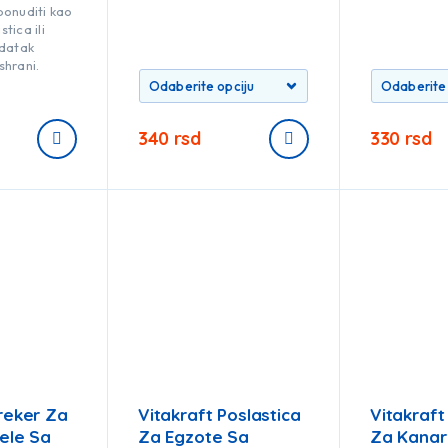
ponuditi kao
tica ili
odatak
shrani.
340
rsd
330
rsd
reker Za
Vitakraft Poslastica
Vitakraft
ele Sa
Za Egzote Sa
Za Kanar