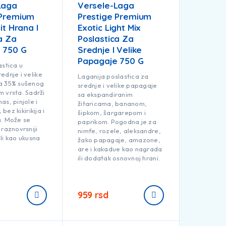
Laga
Versele-Laga
 Premium
Prestige Premium
it Hrana I
Exotic Light Mix
a Za
Poslastica Za
 750 G
Srednje I Velike
Papagaje 750 G
astica u
ednje i velike
Laganija poslastica za
a 35% sušenog
srednje i velike papagaje
 vrsta. Sadrži
sa ekspandiranim
as, pinjole i
žitaricama, bananom,
 bez kikirikija i
šipkom, šargarepom i
a. Može se
paprikom. Pogodna je za
 raznovrsniji
nimfe, rozele, aleksandre,
li kao ukusna
žako papagaje, amazone,
are i kakadue kao nagrada
ili dodatak osnovnoj hrani.
959
rsd