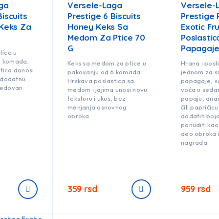
ga
Versele-Laga
Versele-
Biscuits
Prestige 6 Biscuits
Prestige
 Keks Za
Honey Keks Sa
Exotic Fru
Medom Za Ptice 70
Poslastic
G
Papagaje
tice u
6 komada.
Keks sa medom za ptice u
Hrana i posl
tica donosi
pakovanju od 6 komada.
jednom za sr
i dodatnu
Hrskava poslastica sa
papagaje, s
redovan
medom i jajima unosi novu
voća u sedam
teksturu i ukus, bez
papaju, anan
menjanja osnovnog
čili papričicu,
obroka.
dodatih boj
ponuditi kao
deo obroka i
nagrada.
359
rsd
959
rsd