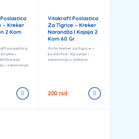
 Poslastica
Vitakraft Poslastica
e – Kreker
Za Tigrice – Kreker
mun 2 Kom
Narandža I Kajsija 2
Kom 60 Gr
aft poslastica
Voćni kreker za tigrice —
 kivijem i
poslastica, kljucanje i
aktična kao
zanimacija u jednom.
ni i zanimacija
200
rsd