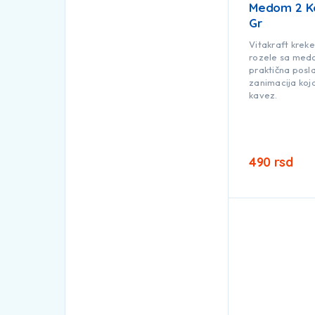
Medom 2 K
Gr
Vitakraft kreke
rozele sa med
praktična posla
zanimacija koja
kavez.
490
rsd