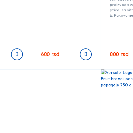
proizvoda z
ptice, sa vi
E. Pakovanje
680
rsd
800
rsd