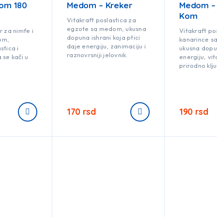
om 180
Medom – Kreker
Medom – 
Kom
Vitakraft poslastica za
egzote sa medom, ukusna
r za nimfe i
Vitakraft po
dopuna ishrani koja ptici
om,
kanarince s
daje energiju, zanimaciju i
stica i
ukusna dopu
raznovrsniji jelovnik.
 se kači u
energiju, vit
prirodno klj
170
rsd
190
rsd