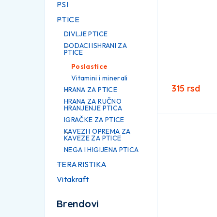
PSI
PTICE
DIVLJE PTICE
DODACI ISHRANI ZA
PTICE
Poslastice
Vitamini i minerali
315
rsd
HRANA ZA PTICE
HRANA ZA RUČNO
HRANJENJE PTICA
IGRAČKE ZA PTICE
KAVEZI I OPREMA ZA
KAVEZE ZA PTICE
NEGA I HIGIJENA PTICA
TERARISTIKA
Vitakraft
Brendovi