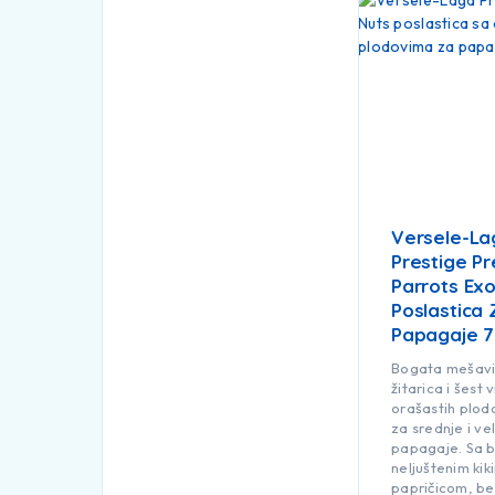
Versele-La
Prestige P
Parrots Exo
Poslastica 
Papagaje 7
Bogata mešavi
žitarica i šest 
orašastih plodo
za srednje i ve
papagaje. Sa 
neljuštenim kikir
papričicom, be