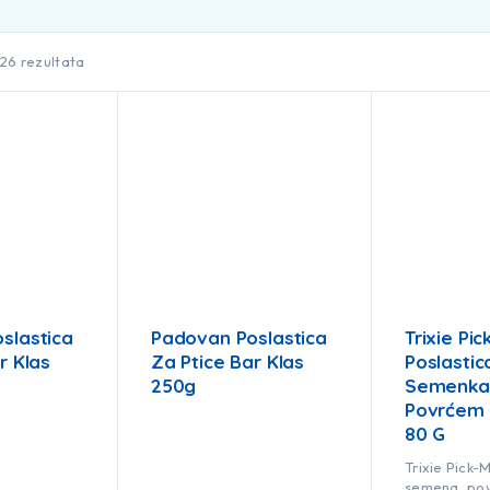
 26 rezultata
slastica
Padovan Poslastica
Trixie Pic
r Klas
Za Ptice Bar Klas
Poslastic
250g
Semenka
Povrćem 
80 G
Trixie Pick-
semena, pov