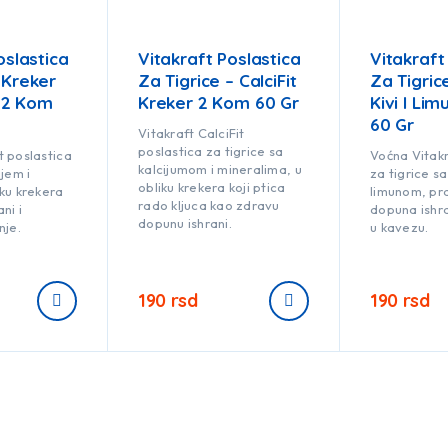
oslastica
Vitakraft Poslastica
Vitakraft
 Kreker
Za Tigrice – CalciFit
Za Tigric
n 2 Kom
Kreker 2 Kom 60 Gr
Kivi I Li
60 Gr
Vitakraft CalciFit
poslastica za tigrice sa
t poslastica
Voćna Vitakr
kalcijumom i mineralima, u
ijem i
za tigrice sa
obliku krekera koji ptica
iku krekera
limunom, pr
rado kljuca kao zdravu
ni i
dopuna ishra
dopunu ishrani.
nje.
u kavezu.
190
rsd
190
rsd