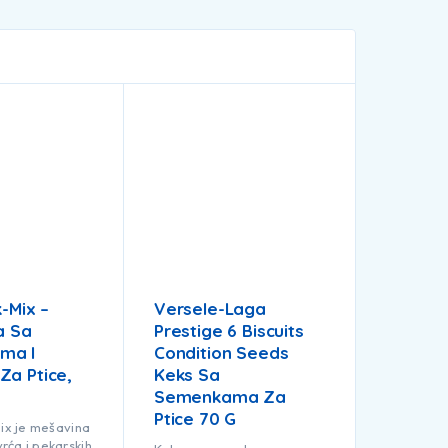
k-Mix –
Versele-Laga
a Sa
Prestige 6 Biscuits
ma I
Condition Seeds
Za Ptice,
Keks Sa
Semenkama Za
Ptice 70 G
Mix je mešavina
rća i pekarskih