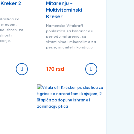
Kreker 2
Mitarenju –
Multivitaminski
Kreker
slastica za
a medom,
Namenska Vitakraft
na ishrani za
poslastica za kanarince u
alnost i
periodu mitarenja, sa
ucanje.
vitaminima i mineralima za
perje, imunitet i kondiciju.
170
rsd