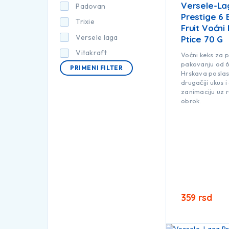
Versele-La
Padovan
Prestige 6 
Trixie
Fruit Voćni
Versele laga
Ptice 70 G
Vitakraft
Voćni keks za p
pakovanju od 
PRIMENI FILTER
Hrskava poslas
drugačiji ukus 
zanimaciju uz 
obrok.
359
rsd