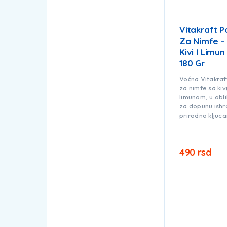
Vitakraft P
Za Nimfe –
Kivi I Limu
180 Gr
Voćna Vitakraf
za nimfe sa kiv
limunom, u obl
za dopunu ishra
prirodno kljuca
490
rsd