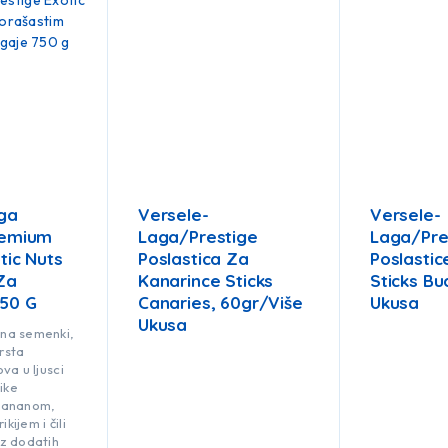
ga
Versele-
Versele-
remium
Laga/Prestige
Laga/Pre
tic Nuts
Poslastica Za
Poslastic
Za
Kanarince Sticks
Sticks Bu
50 G
Canaries, 60gr/više
Ukusa
Ukusa
na semenki,
vrsta
va u ljusci
like
bananom,
ikijem i čili
z dodatih