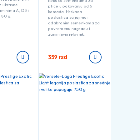
Keks sa semenkama za
a ukrasne
ptice u pakovanju od 6
taminima A, D3 i
komada. Hrskava
 80 g.
poslastica sa jajima i
odabranim semenkama za
povremenu nagradu i
zanimljiviji jelovnik.
359
rsd