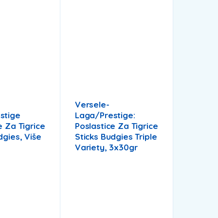
Versele-
stige
Laga/Prestige:
e Za Tigrice
Poslastice Za Tigrice
dgies, Više
Sticks Budgies Triple
Variety, 3x30gr