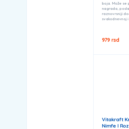
boja. Može se 
nagrada, poslas
raznovrsniji d
svakodnevnoj i
979
rsd
Vitakraft K
Nimfe I Roz