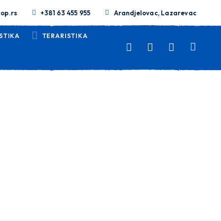
op.rs
+381 63 455 955
Arandjelovac, Lazarevac
STIKA
TERARISTIKA