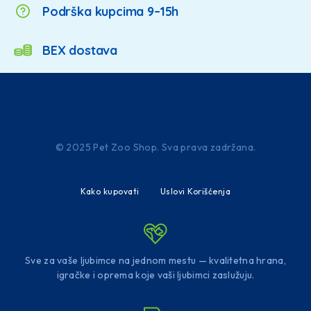
Podrška kupcima 9–15h
BEX dostava
© 2025 Pet Zoo Shop. Sva prava zadržana.
Kako kupovati
Uslovi Korišćenja
Sve za vaše ljubimce na jednom mestu — kvalitetna hrana,
igračke i oprema koje vaši ljubimci zaslužuju.