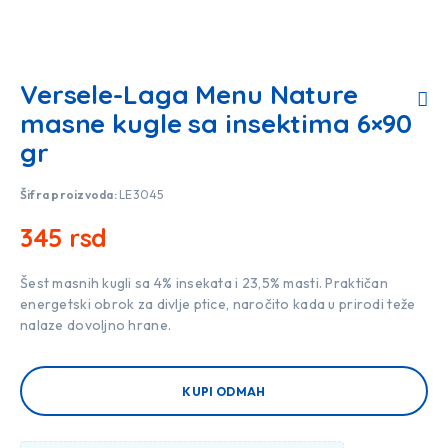
Versele-Laga Menu Nature
masne kugle sa insektima 6×90
gr
Šifra proizvoda:
LE3045
345
rsd
Šest masnih kugli sa 4% insekata i 23,5% masti. Praktičan
energetski obrok za divlje ptice, naročito kada u prirodi teže
nalaze dovoljno hrane.
KUPI ODMAH