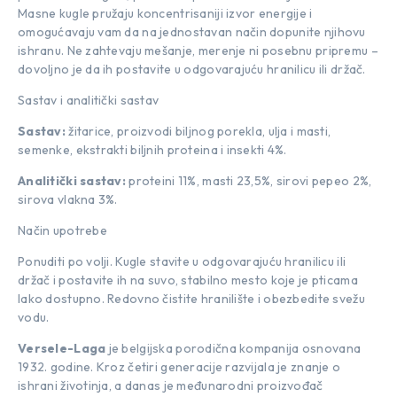
Masne kugle pružaju koncentrisaniji izvor energije i
omogućavaju vam da na jednostavan način dopunite njihovu
ishranu. Ne zahtevaju mešanje, merenje ni posebnu pripremu –
dovoljno je da ih postavite u odgovarajuću hranilicu ili držač.
Sastav i analitički sastav
Sastav:
žitarice, proizvodi biljnog porekla, ulja i masti,
semenke, ekstrakti biljnih proteina i insekti 4%.
Analitički sastav:
proteini 11%, masti 23,5%, sirovi pepeo 2%,
sirova vlakna 3%.
Način upotrebe
Ponuditi po volji. Kugle stavite u odgovarajuću hranilicu ili
držač i postavite ih na suvo, stabilno mesto koje je pticama
lako dostupno. Redovno čistite hranilište i obezbedite svežu
vodu.
Versele-Laga
je belgijska porodična kompanija osnovana
1932. godine. Kroz četiri generacije razvijala je znanje o
ishrani životinja, a danas je međunarodni proizvođač