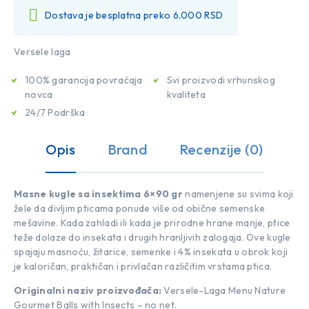
Dostava je besplatna preko 6.000 RSD
Versele laga
100% garancija povraćaja
Svi proizvodi vrhunskog
novca
kvaliteta
24/7 Podrška
Opis
Brand
Recenzije (0)
Masne kugle sa insektima 6×90 gr
namenjene su svima koji
žele da divljim pticama ponude više od obične semenske
mešavine. Kada zahladi ili kada je prirodne hrane manje, ptice
teže dolaze do insekata i drugih hranljivih zalogaja. Ove kugle
spajaju masnoću, žitarice, semenke i 4% insekata u obrok koji
je kaloričan, praktičan i privlačan različitim vrstama ptica.
Originalni naziv proizvođača:
Versele-Laga Menu Nature
Gourmet Balls with Insects – no net.