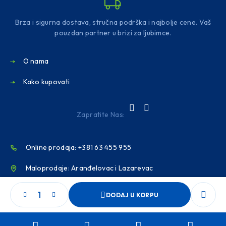
Brza i sigurna dostava, stručna podrška i najbolje cene. Vaš
pouzdan partner u brizi za ljubimce.
O nama
Kako kupovati
Zapratite Nas:
Online prodaja: +381 63 455 955
Maloprodaje: Aranđelovac i Lazarevac
info@petzooshop.rs
DODAJ U KORPU
Podrška: radnim danima 9–15h