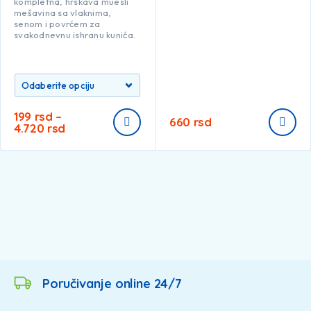
kompletna, hrskava muesli
mešavina sa vlaknima,
senom i povrćem za
svakodnevnu ishranu kunića.
199
rsd
–
660
rsd
4.720
rsd
Poručivanje online 24/7