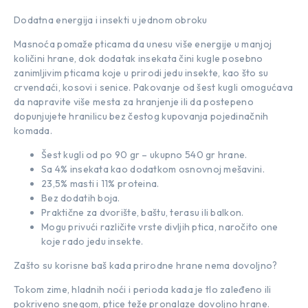
Dodatna energija i insekti u jednom obroku
Masnoća pomaže pticama da unesu više energije u manjoj
količini hrane, dok dodatak insekata čini kugle posebno
zanimljivim pticama koje u prirodi jedu insekte, kao što su
crvendaći, kosovi i senice. Pakovanje od šest kugli omogućava
da napravite više mesta za hranjenje ili da postepeno
dopunjujete hranilicu bez čestog kupovanja pojedinačnih
komada.
Šest kugli od po 90 gr – ukupno 540 gr hrane.
Sa 4% insekata kao dodatkom osnovnoj mešavini.
23,5% masti i 11% proteina.
Bez dodatih boja.
Praktične za dvorište, baštu, terasu ili balkon.
Mogu privući različite vrste divljih ptica, naročito one
koje rado jedu insekte.
Zašto su korisne baš kada prirodne hrane nema dovoljno?
Tokom zime, hladnih noći i perioda kada je tlo zaleđeno ili
pokriveno snegom, ptice teže pronalaze dovoljno hrane.