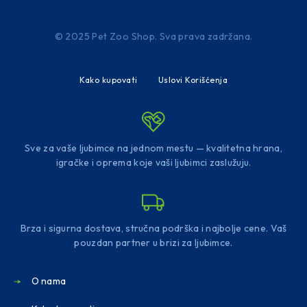
© 2025 Pet Zoo Shop. Sva prava zadržana.
Kako kupovati
Uslovi Korišćenja
Sve za vaše ljubimce na jednom mestu — kvalitetna hrana,
igračke i oprema koje vaši ljubimci zaslužuju.
Brza i sigurna dostava, stručna podrška i najbolje cene. Vaš
pouzdan partner u brizi za ljubimce.
O nama