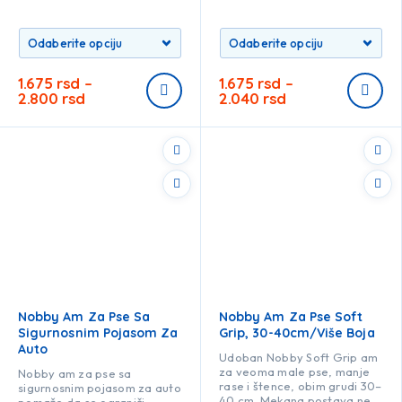
1.675
rsd
–
1.675
rsd
–
2.800
rsd
2.040
rsd
Nobby Am Za Pse Sa
Nobby Am Za Pse Soft
Sigurnosnim Pojasom Za
Grip, 30-40cm/više Boja
Auto
Udoban Nobby Soft Grip am
za veoma male pse, manje
Nobby am za pse sa
rase i štence, obim grudi 30–
sigurnosnim pojasom za auto
40 cm. Mekana postava ne