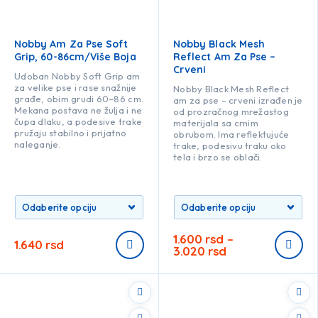
Nobby Am Za Pse Soft
Nobby Black Mesh
Grip, 60-86cm/više Boja
Reflect Am Za Pse –
Crveni
Udoban Nobby Soft Grip am
za velike pse i rase snažnije
Nobby Black Mesh Reflect
građe, obim grudi 60–86 cm.
am za pse – crveni izrađen je
Mekana postava ne žulja i ne
od prozračnog mrežastog
čupa dlaku, a podesive trake
materijala sa crnim
pružaju stabilno i prijatno
obrubom. Ima reflektujuće
naleganje.
trake, podesivu traku oko
tela i brzo se oblači.
1.600
rsd
–
1.640
rsd
3.020
rsd