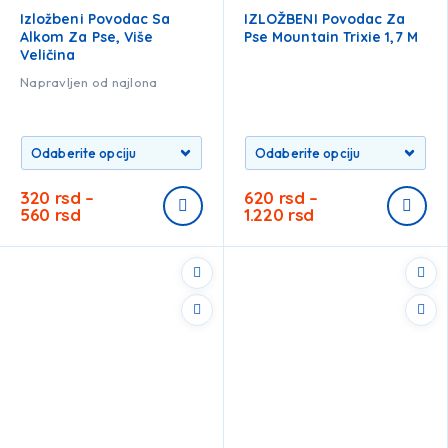
Izložbeni Povodac Sa
IZLOŽBENI Povodac Za
Alkom Za Pse, Više
Pse Mountain Trixie 1,7 M
Veličina
Napravljen od najlona
320
rsd
–
620
rsd
–
560
rsd
1.220
rsd