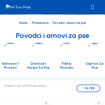
Home
Prodavnica
Povodci i amovi za pse
Povodci i amovi za pse
Adresari I
Davilice I
Fleksi
Ogrlice Za
Privesci
Korpe Za Pse
Povodci
Pse
Prikaz 1–20 od 106 rezultata
FILTER