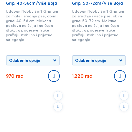
Grip, 40-56cm/više Boja
Grip, 50-72cm/više Boja
Udoban Nobby Soft Grip am
Udoban Nobby Soft Grip am
za male i srednje pse, obim
za srednje i veće pse, obim
grudi 40–56 cm. Mekana
grudi 50–72 cm. Mekana
postava ne žulja i ne čupa
postava ne žulja i ne čupa
dlaku, a podesive trake
dlaku, a podesive trake
pružaju stabilno i prijatno
pružaju stabilno i prijatno
naleganje.
naleganje.
970
rsd
1.220
rsd