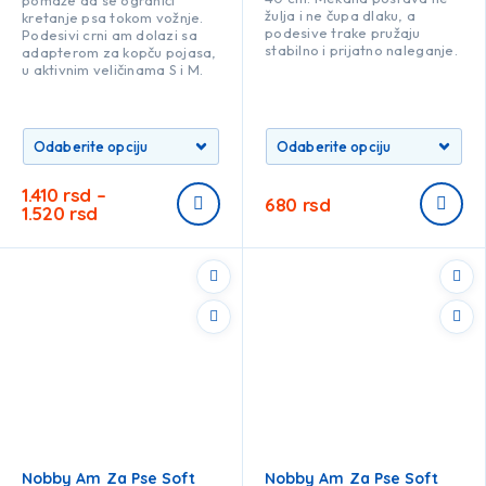
pomaže da se ograniči
žulja i ne čupa dlaku, a
kretanje psa tokom vožnje.
podesive trake pružaju
Podesivi crni am dolazi sa
stabilno i prijatno naleganje.
adapterom za kopču pojasa,
u aktivnim veličinama S i M.
1.410
rsd
–
680
rsd
1.520
rsd
Nobby Am Za Pse Soft
Nobby Am Za Pse Soft