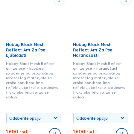
Nobby Black Mesh
Nobby Black Mesh
Reflect Am Za Pse –
Reflect Am Za Pse –
Ljubičasti
Narandžasti
Nobby Black Mesh Reflect
Nobby Black Mesh Reflect
am za pse – ljubičasti
am za pse – narandžasti
izrađen je od prozračnog
izrađen je od prozračnog
mrežastog materijala sa
mrežastog materijala sa
crnim obrubom. Ima
crnim obrubom. Ima
reflektujuće trake, podesivu
reflektujuće trake, podesivu
traku oko tela i brzo se
traku oko tela i brzo se
oblači.
oblači.
1.600
rsd
–
1.600
rsd
–