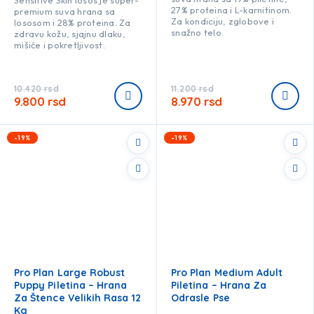
27% proteina i L-karnitinom.
premium suva hrana sa
Za kondiciju, zglobove i
lososom i 28% proteina. Za
snažno telo.
zdravu kožu, sjajnu dlaku,
mišiće i pokretljivost.
10.420
rsd
11.200
rsd
9.800
rsd
8.970
rsd
-19%
-19%
Pro Plan Large Robust
Pro Plan Medium Adult
Puppy Piletina – Hrana
Piletina – Hrana Za
Za Štence Velikih Rasa 12
Odrasle Pse
Kg