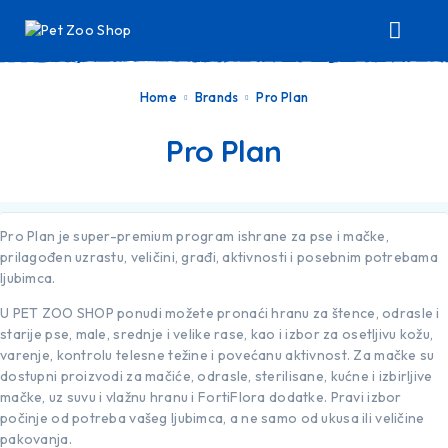
Home
Brands
Pro Plan
Pro Plan
Pro Plan je super-premium program ishrane za pse i mačke,
prilagođen uzrastu, veličini, građi, aktivnosti i posebnim potrebama
ljubimca.
U PET ZOO SHOP ponudi možete pronaći hranu za štence, odrasle i
starije pse, male, srednje i velike rase, kao i izbor za osetljivu kožu,
varenje, kontrolu telesne težine i povećanu aktivnost. Za mačke su
dostupni proizvodi za mačiće, odrasle, sterilisane, kućne i izbirljive
mačke, uz suvu i vlažnu hranu i FortiFlora dodatke. Pravi izbor
počinje od potreba vašeg ljubimca, a ne samo od ukusa ili veličine
pakovanja.