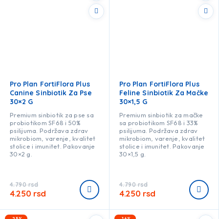
Pro Plan FortiFlora Plus
Pro Plan FortiFlora Plus
Canine Sinbiotik Za Pse
Feline Sinbiotik Za Mačke
30×2 G
30×1,5 G
Premium sinbiotik za pse sa
Premium sinbiotik za mačke
probiotikom SF68 i 50%
sa probiotikom SF68 i 33%
psilijuma. Podržava zdrav
psilijuma. Podržava zdrav
mikrobiom, varenje, kvalitet
mikrobiom, varenje, kvalitet
stolice i imunitet. Pakovanje
stolice i imunitet. Pakovanje
30×2 g.
30×1,5 g.
4.790
rsd
4.790
rsd
4.250
rsd
4.250
rsd
-25%
-16%