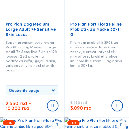
Pro Plan Dog Medium
Pro Plan FortiFlora Feline
Large Adult 7+ Sensitive
Probiotik Za Mačke 30×1
Skin Losos
G
Super-premium suva hrana
Premium probiotik SF68 za
Pro Plan Dog Medium Large
mačke i mačiće. Podržava
Adult 7+ Sensitive Skin sa 17%
zdravlje creva, ravnotežu
lososa i 28% proteina
mikroflore, kvalitet stolice i
podržava kožu, sjajnu dlaku,
imunološki sistem. Originalna
zglobove i vitalnost starijih
kutija 30×1 g.
pasa.
2.530
rsd
–
4.490
rsd
3.890
rsd
10.200
rsd
-11%
-11%