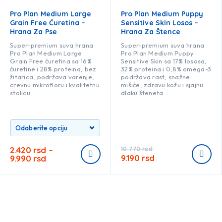
Pro Plan Medium Large
Pro Plan Medium Puppy
Grain Free Ćuretina –
Sensitive Skin Losos –
Hrana Za Pse
Hrana Za Štence
Super-premium suva hrana
Super-premium suva hrana
Pro Plan Medium Large
Pro Plan Medium Puppy
Grain Free ćuretina sa 16%
Sensitive Skin sa 17% lososa,
ćuretine i 28% proteina, bez
32% proteina i 0,8% omega-3
žitarica, podržava varenje,
podržava rast, snažne
crevnu mikrofloru i kvalitetnu
mišiće, zdravu kožu i sjajnu
stolicu.
dlaku šteneta.
2.420
rsd
–
10.770
rsd
9.190
rsd
9.990
rsd