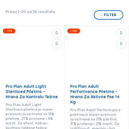
Prikaz 1–20 od 36 rezultata
FILTER
-17%
-13%
Pro Plan Adult Light
Pro Plan Adult
Sterilised Piletina –
Performance Piletina –
Hrana Za Kontrolu Težine
Hrana Za Aktivne Pse 14
Kg
Pro Plan Adult Light
Sterilised piletina je super-
Pro Plan Adult Performance
premium suva hrana sa 15%
piletina je super-premium
piletine, 27% proteina i 9%
suva hrana sa 21% piletine,
masti. Za sitost, mišiće i
31% proteina i 21% masti. Za
kontrolu telesne težine.
izdržljivost, energiju i brz