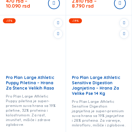
470
rsd
–
2.810
rsd
–
10.090
rsd
8.790
rsd
-17%
-19%
Pro Plan Large Athletic
Pro Plan Large Athletic
Puppy Piletina – Hrana
Sensitive Digestion
Za Štence Velikih Rasa
Jagnjetina – Hrana Za
Velike Pse 14 Kg
Pro Plan Large Athletic
Puppy piletina je super-
Pro Plan Large Athletic
premium suva hrana sa 19%
Sensitive Digestion
piletine, 32% proteina i
jagnjetina je super-premium
kolostrumom. Za rast,
suva hrana sa 19% jagnjetine
imunitet, mišiće i zdrave
i 28% proteina. Za varenje,
zglobove.
mikrofloru, mišiće i zglobove.