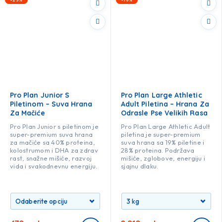
Pro Plan Junior S
Pro Plan Large Athletic
Piletinom – Suva Hrana
Adult Piletina – Hrana Za
Za Mačiće
Odrasle Pse Velikih Rasa
Pro Plan Junior s piletinom je
Pro Plan Large Athletic Adult
super-premium suva hrana
piletina je super-premium
za mačiće sa 40% proteina,
suva hrana sa 19% piletine i
kolostrumom i DHA za zdrav
28% proteina. Podržava
rast, snažne mišiće, razvoj
mišiće, zglobove, energiju i
vida i svakodnevnu energiju.
sjajnu dlaku.