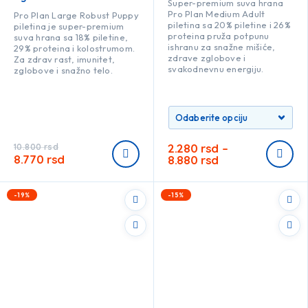
Super-premium suva hrana
Pro Plan Medium Adult
Pro Plan Large Robust Puppy
piletina sa 20% piletine i 26%
piletina je super-premium
proteina pruža potpunu
suva hrana sa 18% piletine,
ishranu za snažne mišiće,
29% proteina i kolostrumom.
zdrave zglobove i
Za zdrav rast, imunitet,
svakodnevnu energiju.
zglobove i snažno telo.
2.280
rsd
–
10.800
rsd
8.770
rsd
8.880
rsd
-19%
-15%