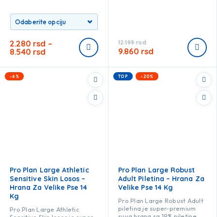
2.280
rsd
–
12.199
rsd
9.860
rsd
8.540
rsd
-6%
TOP
-20%
Pro Plan Large Athletic
Pro Plan Large Robust
Sensitive Skin Losos –
Adult Piletina – Hrana Za
Hrana Za Velike Pse 14
Velike Pse 14 Kg
Kg
Pro Plan Large Robust Adult
piletina je super-premium
Pro Plan Large Athletic
suva hrana sa 19% piletine,
Sensitive Skin losos je super-