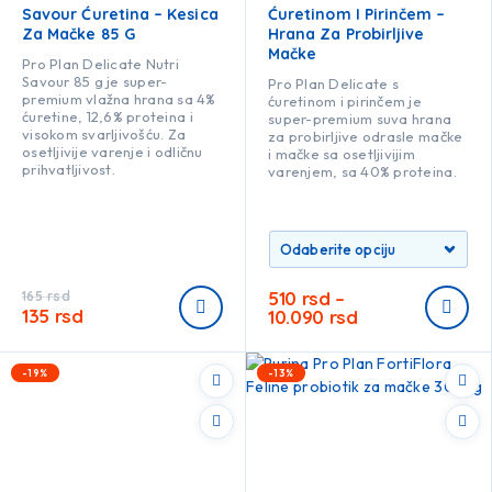
Savour Ćuretina – Kesica
Ćuretinom I Pirinčem –
Za Mačke 85 G
Hrana Za Probirljive
Mačke
Pro Plan Delicate Nutri
Savour 85 g je super-
Pro Plan Delicate s
premium vlažna hrana sa 4%
ćuretinom i pirinčem je
ćuretine, 12,6% proteina i
super-premium suva hrana
visokom svarljivošću. Za
za probirljive odrasle mačke
osetljivije varenje i odličnu
i mačke sa osetljivijim
prihvatljivost.
varenjem, sa 40% proteina.
510
rsd
–
165
rsd
135
rsd
10.090
rsd
-19%
-13%