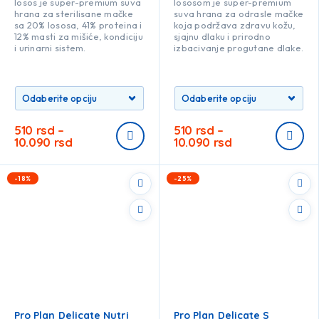
losos je super-premium suva
lososom je super-premium
hrana za sterilisane mačke
suva hrana za odrasle mačke
sa 20% lososa, 41% proteina i
koja podržava zdravu kožu,
12% masti za mišiće, kondiciju
sjajnu dlaku i prirodno
i urinarni sistem.
izbacivanje progutane dlake.
510
rsd
–
510
rsd
–
10.090
rsd
10.090
rsd
-18%
-25%
Pro Plan Delicate Nutri
Pro Plan Delicate S